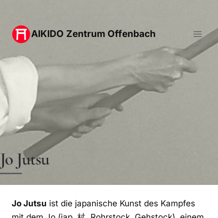
Zum
Inhalt
AIKIDO Zentrum Offenbach
springen
Jo Jutsu
Jo Jutsu
ist die japanische Kunst des Kampfes
mit dem Jo (jap. 杖, Rohrstock, Gehstock), einem