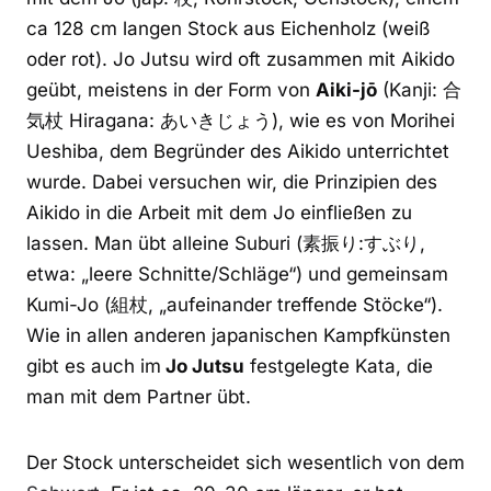
ca 128 cm langen Stock aus Eichenholz (weiß
oder rot). Jo Jutsu wird oft zusammen mit Aikido
geübt, meistens in der Form von
Aiki-jō
(Kanji: 合
気杖 Hiragana: あいきじょう), wie es von Morihei
Ueshiba, dem Begründer des Aikido unterrichtet
wurde. Dabei versuchen wir, die Prinzipien des
Aikido in die Arbeit mit dem Jo einfließen zu
lassen. Man übt alleine Suburi (素振り:すぶり,
etwa: „leere Schnitte/Schläge“) und gemeinsam
Kumi-Jo (組杖, „aufeinander treffende Stöcke“).
Wie in allen anderen japanischen Kampfkünsten
gibt es auch im
Jo Jutsu
festgelegte Kata, die
man mit dem Partner übt.
Der Stock unterscheidet sich wesentlich von dem