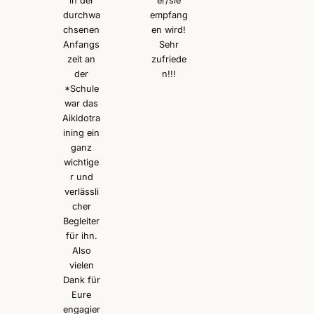
in der
er/sie
durchwa
empfang
chsenen
en wird!
Anfangs
Sehr
zeit an
zufriede
der
n!!!
*Schule
war das
Aikidotra
ining ein
ganz
wichtige
r und
verlässli
cher
Begleiter
für ihn.
Also
vielen
Dank für
Eure
engagier