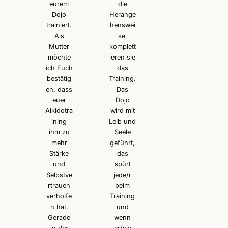
eurem
die
Dojo
Herange
trainiert.
henswei
Als
se,
Mutter
komplett
möchte
ieren sie
ich Euch
das
bestätig
Training.
en, dass
Das
euer
Dojo
Aikidotra
wird mit
ining
Leib und
ihm zu
Seele
mehr
geführt,
Stärke
das
und
spürt
Selbstve
jede/r
rtrauen
beim
verholfe
Training
n hat.
und
Gerade
wenn