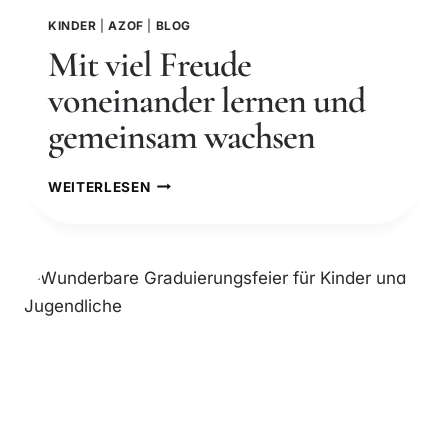
KINDER
|
AZOF
|
BLOG
Mit viel Freude
voneinander lernen und
gemeinsam wachsen
M
WEITERLESEN
I
T
V
I
E
L
F
R
E
U
D
E