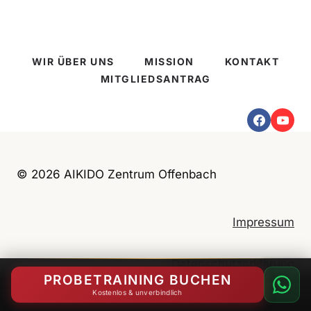
R
U
K
S
I
E
N
2
WIR ÜBER UNS
MISSION
KONTAKT
D
0
MITGLIEDSANTRAG
E
2
R
5
U
/
N
2
D
6
J
© 2026 AIKIDO Zentrum Offenbach
U
G
E
Impressum
N
D
L
Datenschutzerklärung
I
PROBETRAINING BUCHEN
C
Kostenlos & unverbindlich
H