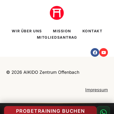
n
e
i
n
WIR ÜBER UNS
MISSION
KONTAKT
a
MITGLIEDSANTRAG
n
d
e
r
l
© 2026 AIKIDO Zentrum Offenbach
e
r
Impressum
n
e
n
Datenschutzerklärung
PROBETRAINING BUCHEN
u