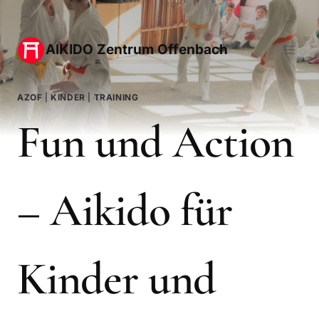
Zum
Inhalt
AIKIDO Zentrum Offenbach
springen
AZOF
|
KINDER
|
TRAINING
Fun und Action
– Aikido für
Kinder und