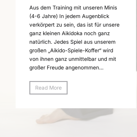
Aus dem Training mit unseren Minis
(4-6 Jahre) In jedem Augenblick
verkörpert zu sein, das ist für unsere
ganz kleinen Aikidoka noch ganz
natürlich. Jedes Spiel aus unserem
großen „Aikido-Spiele-Koffer“ wird
von ihnen ganz unmittelbar und mit
großer Freude angenommen…
M
Read More
i
t
v
i
e