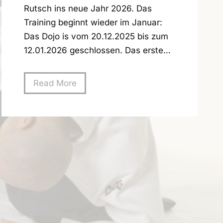
Rutsch ins neue Jahr 2026. Das
Training beginnt wieder im Januar:
Das Dojo is vom 20.12.2025 bis zum
12.01.2026 geschlossen. Das erste…
W
Read More
i
n
t
e
r
p
a
u
s
e