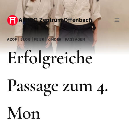
Zum
Inhalt
AIKIDO Zentrum Offenbach
springen
AZOF
|
BLOG
|
FEIER
|
KINDER
|
PASSAGEN
Erfolgreiche
Passage zum 4.
Mon