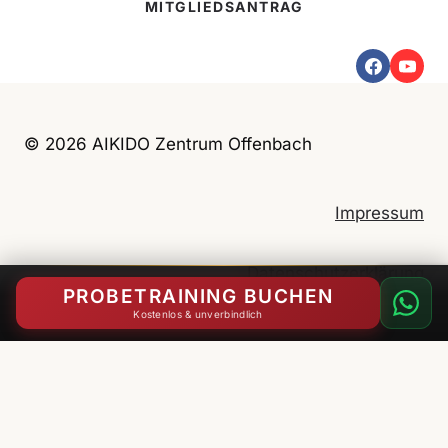
MITGLIEDSANTRAG
n
d
e
r
l
© 2026 AIKIDO Zentrum Offenbach
e
r
Impressum
n
e
n
Datenschutzerklärung
PROBETRAINING BUCHEN
u
Kostenlos & unverbindlich
n
d
English
(
Englisch
)
Deutsch
g
e
m