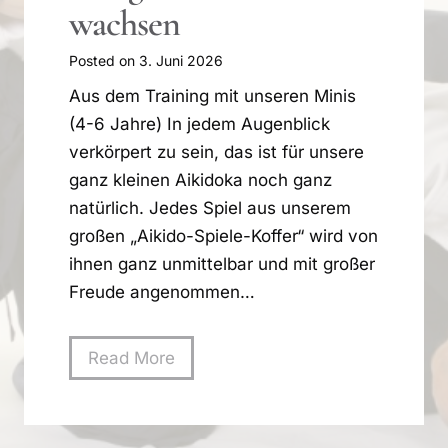
wachsen
Posted on
3. Juni 2026
Aus dem Training mit unseren Minis
(4-6 Jahre) In jedem Augenblick
verkörpert zu sein, das ist für unsere
ganz kleinen Aikidoka noch ganz
natürlich. Jedes Spiel aus unserem
großen „Aikido-Spiele-Koffer“ wird von
ihnen ganz unmittelbar und mit großer
Freude angenommen…
M
Read More
i
t
v