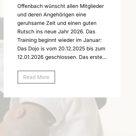
Offenbach wünscht allen Mitglieder
und deren Angehörigen eine
geruhsame Zeit und einen guten
Rutsch ins neue Jahr 2026. Das
Training beginnt wieder im Januar:
Das Dojo is vom 20.12.2025 bis zum
12.01.2026 geschlossen. Das erste…
W
Read More
i
n
t
e
r
p