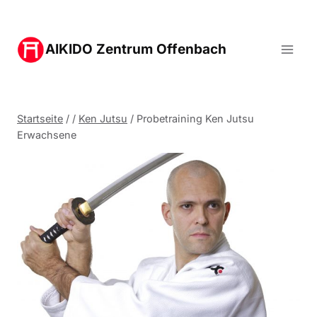
Zum
Inhalt
AIKIDO Zentrum Offenbach
springen
Startseite
/
/
Ken Jutsu
/
Probetraining Ken Jutsu
Erwachsene