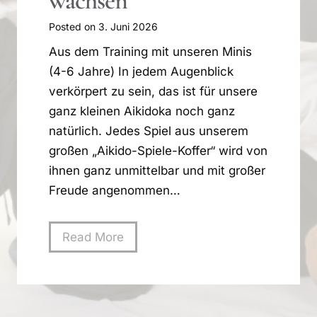
wachsen
Posted on
3. Juni 2026
Aus dem Training mit unseren Minis
(4-6 Jahre) In jedem Augenblick
verkörpert zu sein, das ist für unsere
ganz kleinen Aikidoka noch ganz
natürlich. Jedes Spiel aus unserem
großen „Aikido-Spiele-Koffer“ wird von
ihnen ganz unmittelbar und mit großer
Freude angenommen…
M
Read More
i
t
v
i