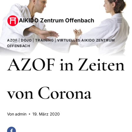
Zum
Inhalt
AIKIDO Zentrum Offenbach
springen
AZOF
|
DOJO
|
TRAINING
|
VIRTUELLES AIKIDO ZENTRUM
OFFENBACH
AZOF in Zeiten
von Corona
Von
admin
19. März 2020