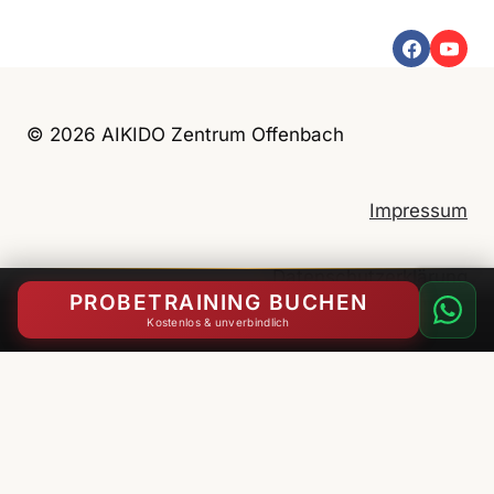
d
e
r
l
© 2026 AIKIDO Zentrum Offenbach
e
r
Impressum
n
e
n
Datenschutzerklärung
PROBETRAINING BUCHEN
u
Kostenlos & unverbindlich
n
d
English
(
Englisch
)
Deutsch
g
e
m
e