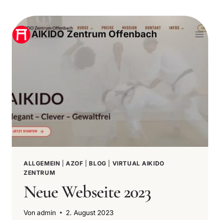
Zum
Inhalt
AIKIDO Zentrum Offenbach
springen
ALLGEMEIN
|
AZOF
|
BLOG
|
VIRTUAL AIKIDO
ZENTRUM
Neue Webseite 2023
Von
admin
2. August 2023