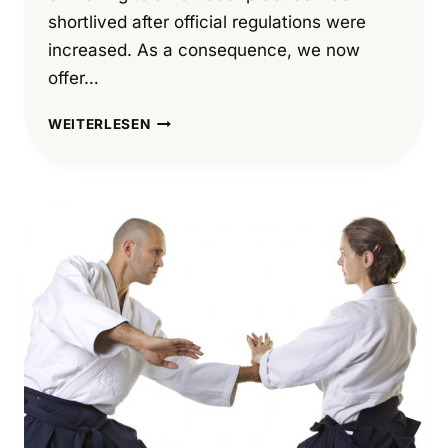
shortlived after official regulations were
increased. As a consequence, we now
offer…
THE
WEITERLESEN
AIKIDO
ZENTRUM
GOES
ONLINE