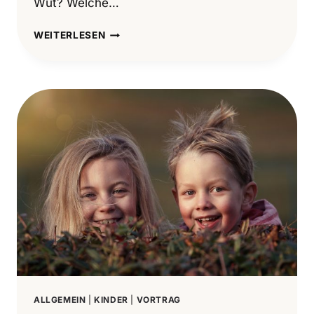
Wut? Welche…
DIE
WEITERLESEN
WUT
WILL
RAUS
ALLGEMEIN
|
KINDER
|
VORTRAG