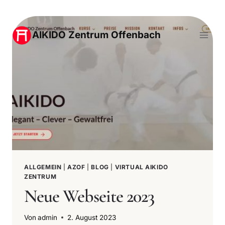
Zum
Inhalt
AIKIDO Zentrum Offenbach
springen
ALLGEMEIN
|
AZOF
|
BLOG
|
VIRTUAL AIKIDO
ZENTRUM
Neue Webseite 2023
Von
admin
2. August 2023