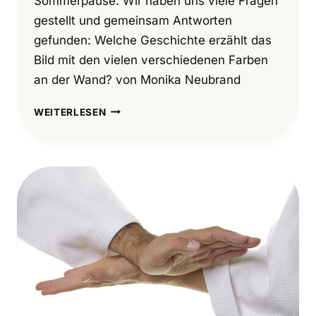
Sommerpause: Wir haben uns viele Fragen
gestellt und gemeinsam Antworten
gefunden: Welche Geschichte erzählt das
Bild mit den vielen verschiedenen Farben
an der Wand? von Monika Neubrand
ZUM
WEITERLESEN
START
IN
DIE
NEUE
AIKIDO-
SAISON:
ERINNERUNGEN
VOM
AUGUST
2016