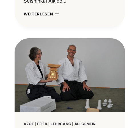
Seishinkai Aikido…
ERSTE-
WEITERLESEN
HILFE
FÜR
KAMPFKÜNSTLER
UND
KAMPFKÜNSTLERINNEN
AZOF
|
FEIER
|
LEHRGANG
|
ALLGEMEIN