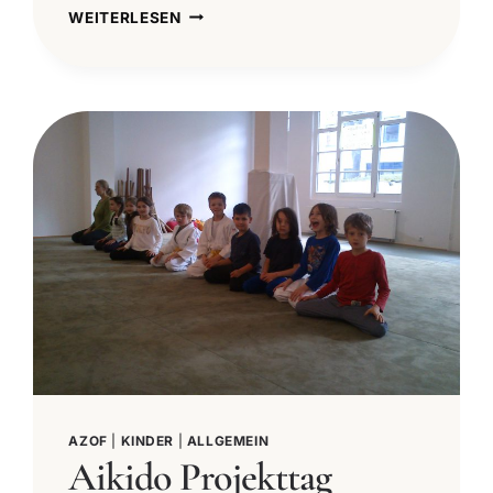
ERFOLGREICHE
WEITERLESEN
KINDERPASSAGEN
FRÜHJAHR
2015
AZOF
|
KINDER
|
ALLGEMEIN
Aikido Projekttag