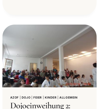
AZOF
|
DOJO
|
FEIER
|
KINDER
|
ALLGEMEIN
Dojoeinweihung 2: